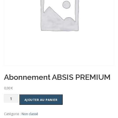
NOUS CONTACTER
Abonnement ABSIS PREMIUM
0,00
€
quantité
AJOUTER AU PANIER
de
Abonnement
ABSIS
Catégorie :
Non classé
PREMIUM