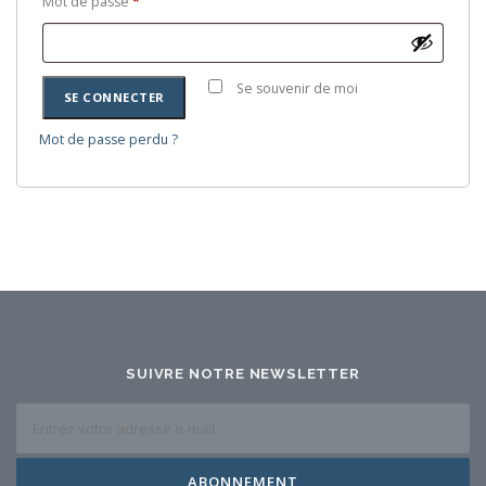
O
Mot de passe
*
g
b
NOUS CONTACTER
a
l
t
i
Se souvenir de moi
o
SE CONNECTER
g
i
a
Mot de passe perdu ?
r
t
e
o
i
r
e
SUIVRE NOTRE NEWSLETTER