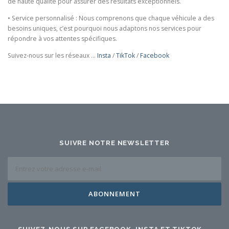
de haute qualité pour assurer des résultats exceptionnels.
• Service personnalisé : Nous comprenons que chaque véhicule a des
besoins uniques, c’est pourquoi nous adaptons nos services pour
répondre à vos attentes spécifiques.
Suivez-nous sur les réseaux …
Insta
/
TikTok
/
Facebook
SUIVRE NOTRE NEWSLETTER